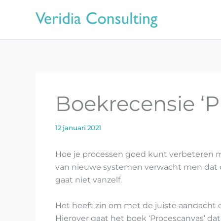
Ga
naar
de
inhoud
Boekrecensie ‘P
12 januari 2021
Hoe je processen goed kunt verbeteren m
van nieuwe systemen verwacht men dat d
gaat niet vanzelf.
Het heeft zin om met de juiste aandacht
Hierover gaat het boek ‘Procescanvas’ d