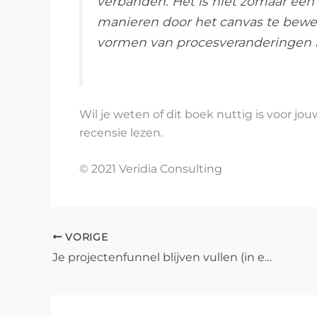
verbanden. Het is niet zomaar een l
manieren door het canvas te beweg
vormen van procesveranderingen i
Wil je weten of dit boek nuttig is voor j
recensie lezen.
© 2021 Veridia Consulting
VORIGE
Je projectenfunnel blijven vullen (in een moeilijk jaar)