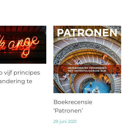
p vijf principes
andering te
Boekrecensie
‘Patronen’
29 juni 2021